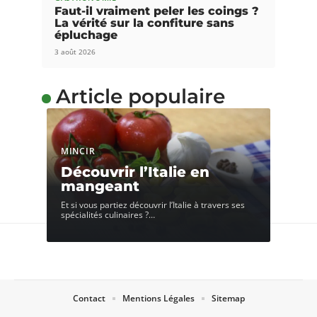
Faut-il vraiment peler les coings ?
La vérité sur la confiture sans
épluchage
3 août 2026
Article populaire
MINCIR
Découvrir l’Italie en
mangeant
Et si vous partiez découvrir l’Italie à travers ses
spécialités culinaires ?
…
Contact
Mentions Légales
Sitemap