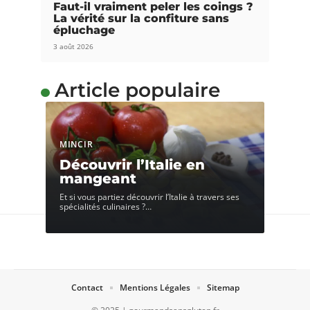
Faut-il vraiment peler les coings ?
La vérité sur la confiture sans
épluchage
3 août 2026
Article populaire
MINCIR
Découvrir l’Italie en
mangeant
Et si vous partiez découvrir l’Italie à travers ses
spécialités culinaires ?
…
Contact
Mentions Légales
Sitemap