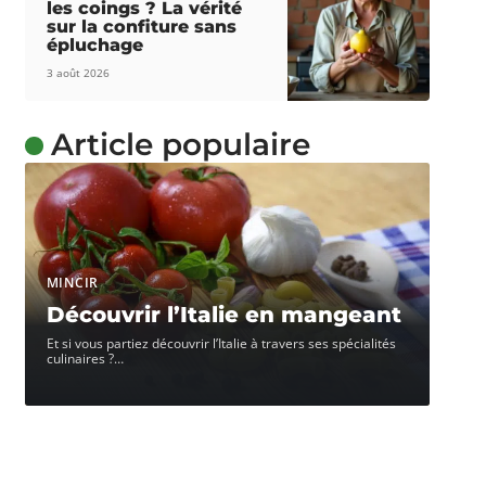
les coings ? La vérité
sur la confiture sans
épluchage
3 août 2026
Article populaire
MINCIR
Découvrir l’Italie en mangeant
Et si vous partiez découvrir l’Italie à travers ses spécialités
culinaires ?
…