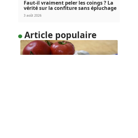
Faut-il vraiment peler les coings ? La
vérité sur la confiture sans épluchage
3 août 2026
Article populaire
MINCIR
Découvrir l’Italie en
mangeant
Et si vous partiez découvrir l’Italie à travers ses
spécialités culinaires ?
…
Contact
Mentions Légales
Sitemap
© 2025 | gourmandsansgluten.fr